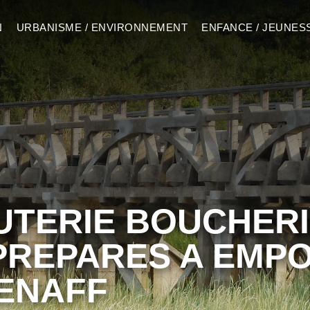
N
URBANISME / ENVIRONNEMENT
ENFANCE / JEUNES
TERIE BOUCHERI
PREPARES A EMP
ENAFF