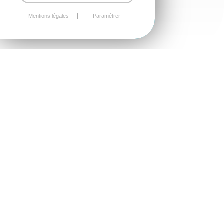
Mentions légales
Paramétrer
LES BULLETINS MUNICIPAUX
POUR VOUS PERMETTRE DE RESTER
INFORMÉS DE LA VIE DE NOTRE
COMMUNE
Consultez et téléchargez les bulletins
municipaux 2026