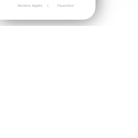
Mentions légales
Paramétrer
Le site de
Mairie de Plurien
(https://www.commune-de-plurien.fr) est édité
par Mairie de Plurien dont l'adresse est
19 Rue des
Fleurians, 22940 Plurien
, numéro de siret
21220242800018
immatriculée au registre
nationale des entreprises.
DONNÉES PERSONNELLES
Conformément à la loi n°78-17 du 6 janvier 1978
modifiée et au Règlement (UE) 2016/679 relatif à la
protection des données à caractère personnel,
vous disposez des droits suivants sur vos
données :