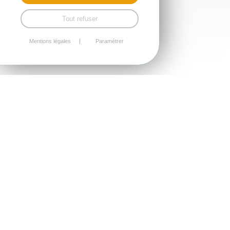
Tout refuser
Mentions légales
Paramétrer
Pour vos suivis santé, retrouvez toute une équipe de
praticiens à l’espace santé
2 et 4 C Rue du Stade
Pharmacie Des Sables 02 96 72 31 71
Médecin Dr C BOUVET 09 81 97 63 76
Infirmiers : B.BONNENFANT/ P.RENAUD 02 96 72 42 98
Infirmier : J-M BRUNET 06 82 44 10 76 – 09 86 60 29
60