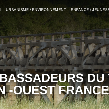
N
URBANISME / ENVIRONNEMENT
ENFANCE / JEUNES
BASSADEURS DU 
N -OUEST FRANCE 