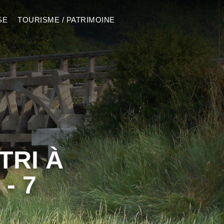
SE
TOURISME / PATRIMOINE
TRI À
- 7