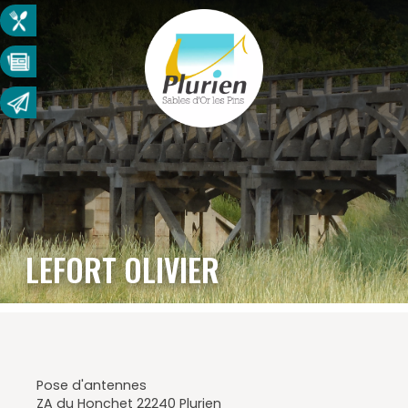
LEFORT OLIVIER
Pose d'antennes
ZA du Honchet 22240 Plurien