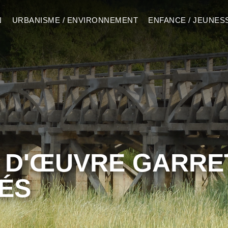
N
URBANISME / ENVIRONNEMENT
ENFANCE / JEUNES
 D'ŒUVRE GARRE
IÉS