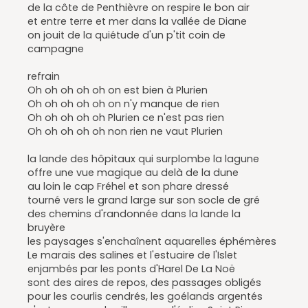
de la côte de Penthièvre on respire le bon air
et entre terre et mer dans la vallée de Diane
on jouit de la quiétude d'un p'tit coin de
campagne
refrain
Oh oh oh oh oh on est bien à Plurien
Oh oh oh oh oh on n'y manque de rien
Oh oh oh oh oh Plurien ce n'est pas rien
Oh oh oh oh oh non rien ne vaut Plurien
la lande des hôpitaux qui surplombe la lagune
offre une vue magique au delà de la dune
au loin le cap Fréhel et son phare dressé
tourné vers le grand large sur son socle de gré
des chemins d'randonnée dans la lande la
bruyère
les paysages s'enchaînent aquarelles éphémères
Le marais des salines et l'estuaire de l'Islet
enjambés par les ponts d'Harel De La Noë
sont des aires de repos, des passages obligés
pour les courlis cendrés, les goélands argentés