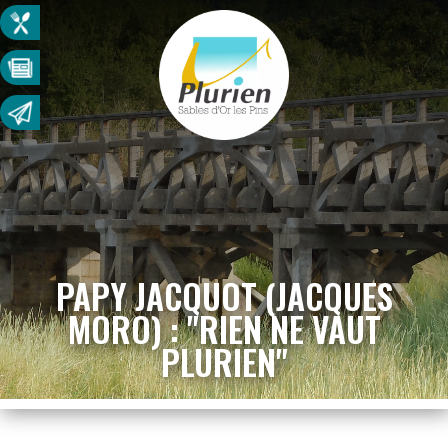
PAPY JACQUOT (JACQUES
MORO) : "RIEN NE VAUT
PLURIEN"