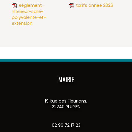
Règlement-
tarifs annee 2026
interieur-salle-
polyvalente-et-
extension
MAIRIE
19 Rue des Fleurians,
22240 PLURIEN
02 96 72 17 23