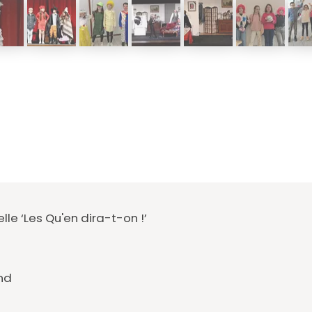
lle ‘Les Qu'en dira-t-on !’
nd