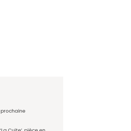
e prochaine
‘La Cuite’, pièce en