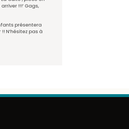
rriver !!!’ Gags,
enfants présentera
r !! N’hésitez pas à