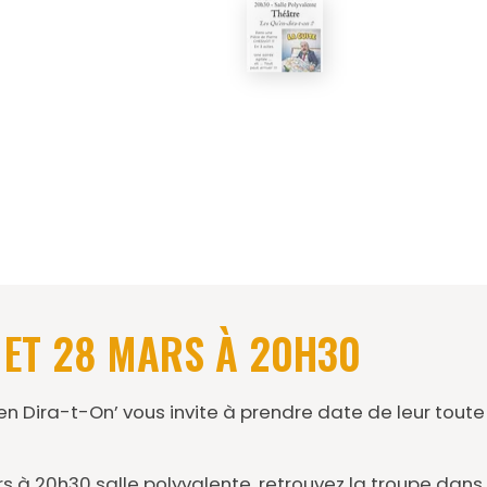
7 ET 28 MARS À 20H30
en Dira-t-On’ vous invite à prendre date de leur tout
rs à 20h30 salle polyvalente, retrouvez la troupe dans 